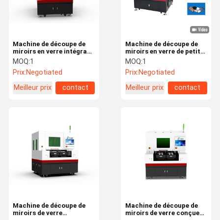
Machine de découpe de
Machine de découpe de
miroirs en verre intégrant
miroirs en verre de petite
des dispositifs de
taille 50W pour le
MOQ:
1
MOQ:
1
sécurité et une
rétroviseur de voiture
Prix:
Negotiated
Prix:
Negotiated
conception ergonomique
pour améliorer le confort
Meilleur prix
contact
Meilleur prix
contact
et la productivité de
l'opérateur
À La Maison
Produits
Vidéos
À Propos De
Nous
Machine de découpe de
Machine de découpe de
miroirs de verre
miroirs de verre conçue