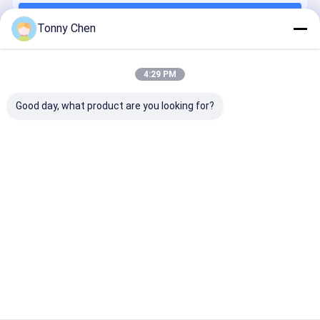
Continuer
Machine d'inscription de laser de CO2
Tonny Chen
Machine UV d'inscription de laser
4:29 PM
Nos Catégories
Machine d'inscription de laser de fibre
Good day, what product are you looking for?
Machine de gravure au laser à cristaux 3D
Machine de découpe au laser en céramique
Détachant de colle au laser
Machine à
Machine de
Machines de
découpeus
découper le
découpe de
forage au
en métal d
verre au laser
miroirs en
laser
laser
verre
Aperçu
Au sujet de
Contactez-
Desktop
nous
nous
Site
Plan du site
Politique de confidentialité