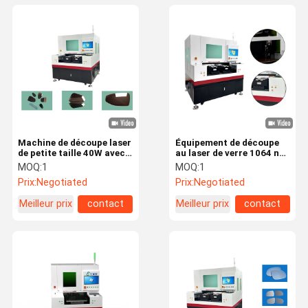
Machine de découpe laser
Équipement de découpe
de petite taille 40W avec
au laser de verre 1064 nm
une taille de travail de
10W 20W 40W 70W 80W
MOQ:
1
MOQ:
1
200x400mm
Pour les pièces
Prix:
Negotiated
Prix:
Negotiated
automobiles Rétroviseur
Meilleur prix
contact
Meilleur prix
contact