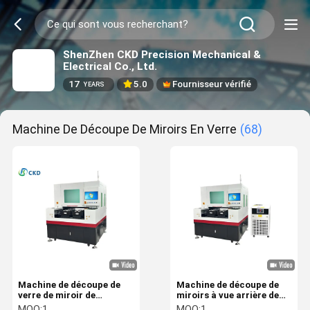
ShenZhen CKD Precision Mechanical &
Electrical Co., Ltd.
17
5.0
Fournisseur vérifié
YEARS
Machine De Découpe De Miroirs En Verre
(68)
Machine de découpe de
Machine de découpe de
verre de miroir de
miroirs à vue arrière de
maquillage 50W 80W
haute précision avec 3,5
MOQ:
1
MOQ:
1