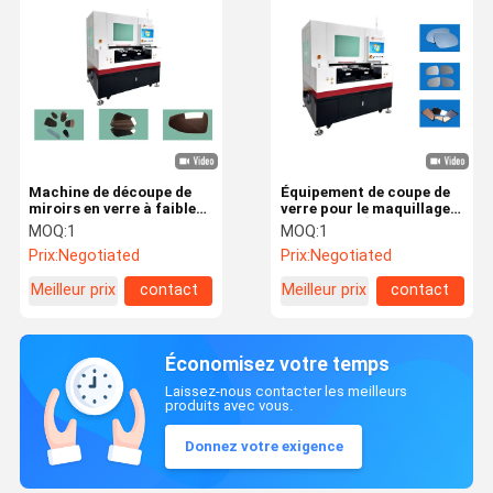
Machine de découpe de
Équipement de coupe de
miroirs en verre à faible
verre pour le maquillage
puissance de 50 W avec
et le miroir Épaisseur de
MOQ:
1
MOQ:
1
précision de coupe ± 0,01
coupe 0,2-5 mm
Prix:
Negotiated
Prix:
Negotiated
mm
Meilleur prix
contact
Meilleur prix
contact
Économisez votre temps
Laissez-nous contacter les meilleurs
produits avec vous.
Donnez votre exigence