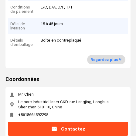
Conditions
L/C, D/A, D/P, T/T
de paiement
Délai de
15 à 45 jours
livraison
Détails
Boîte en contreplaqué
d'emballage
Regardez plus
Coordonnées
Mr. Chen
Le parc industriel laser CKD, rue Langjing, Longhua,
Shenzhen 518110, Chine
+8618664392298
Contactez