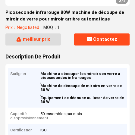
2
/
3
Picoseconde infrarouge 80W machine de découpe de
miroir de verre pour miroir arrière automatique
Prix：Negotiated
MOQ：1
meilleur prix
Contactez
Description De Produit
Surligner
Machine à découper les miroirs en verre à
picosecondes infrarouges
,
Machine de découpe de miroirs en verre de
80 W
,
Équipement de découpe au laser de verre de
80 W
Capacité
50 ensembles par mois
d'approvisionnement
Certification
ISO