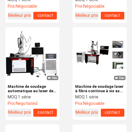
500*300*300mm
pour la réparation de
Prix:
Négociable
Prix:
Négociable
moules
Meilleur prix
contact
Meilleur prix
contact
Machine de soudage
Machine de soudage laser
automatique au laser de
à fibre continue à six axes
1500W soudage de
1000W avec contrôle
MOQ:
1 série
MOQ:
1 série
roulement CNC soudage
intelligent
Prix:
Negotiated
Prix:
Négociable
automatique au laser
Meilleur prix
contact
Meilleur prix
contact