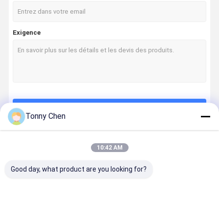
Exigence
Continuer
Tonny Chen
10:42 AM
Nos Catégories
Good day, what product are you looking for?
À La Maison
Produits
Vidéos
À Propos De
Nous
Machine à
Machine de
Machines de
découpeus