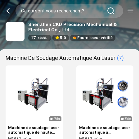
ShenZhen CKD Precision Mechanical &
Electrical Co., Ltd.
17
5.0
Fournisseur vérifié
YEARS
Machine De Soudage Automatique Au Laser
(7)
Machine de soudage laser
Machine de soudage laser
automatique de haute
automatique à
précision 1500W
commande intelligente
MOQ:
1 série
MOQ:
1 série