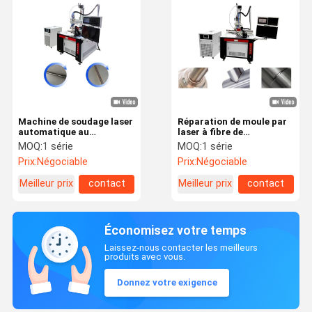
Machine de soudage laser
Réparation de moule par
automatique au
laser à fibre de
galvanomètre 500W
refroidissement à l'eau
MOQ:
1 série
MOQ:
1 série
1000W 1500W 2000W
Machine de soudage
Prix:
Négociable
Prix:
Négociable
3000W
Meilleur prix
contact
Meilleur prix
contact
Économisez votre temps
Laissez-nous contacter les meilleurs
produits avec vous.
Donnez votre exigence