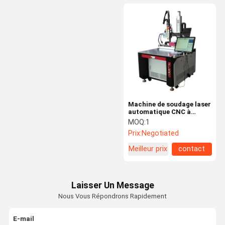
Machine de soudage laser
automatique CNC à
plusieurs axes 1000W
MOQ:
1
1500W CKD LASER
Prix:
Negotiated
Meilleur prix
contact
Laisser Un Message
Nous Vous Répondrons Rapidement
E-mail