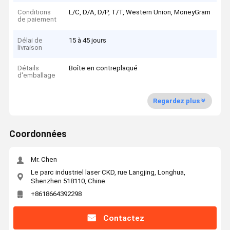
Conditions
L/C, D/A, D/P, T/T, Western Union, MoneyGram
de paiement
Délai de
15 à 45 jours
livraison
Détails
Boîte en contreplaqué
d'emballage
Regardez plus
Coordonnées
Mr. Chen
Le parc industriel laser CKD, rue Langjing, Longhua,
Shenzhen 518110, Chine
+8618664392298
Contactez