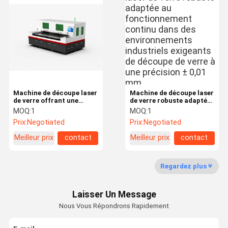
Machine d'inscription de laser de CO2
Machine UV d'inscription de laser
Machine d'inscription de laser de fibre
Machine de gravure au laser à cristaux 3D
Machine de découpe laser
Machine de découpe laser
de verre offrant une
de verre robuste adaptée
Machine de découpe au laser en céramique
haute précision et des
au fonctionnement
MOQ:
1
MOQ:
1
performances
continu dans des
Prix:
Negotiated
Prix:
Negotiated
Détachant de colle au laser
constantes pour couper
environnements
le verre trempé et
industriels exigeants de
Meilleur prix
contact
Meilleur prix
contact
stratifié à précision ±
découpe de verre à une
0,01 mm
précision ± 0,01 mm
Regardez plus
Laisser Un Message
Nous Vous Répondrons Rapidement