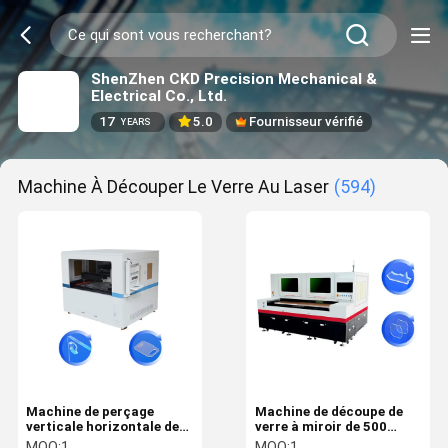
ShenZhen CKD Precision Mechanical &
Electrical Co., Ltd.
17
5.0
Fournisseur vérifié
YEARS
Machine À Découper Le Verre Au Laser
(594)
Machine de perçage
Machine de découpe de
verticale horizontale de
verre à miroir de 500
verre
mm/s
MOQ:
1
MOQ:
1