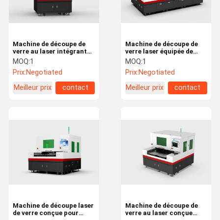
Machine de découpe de
Machine de découpe de
verre au laser intégrant
verre laser équipée de
un système de contrôle
dispositifs de sécurité et
MOQ:
1
MOQ:
1
intelligent et des
de systèmes de
Prix:
Negotiated
Prix:
Negotiated
paramètres réglables
protection pour assurer
pour divers matériaux en
la sécurité de l'opérateur
Meilleur prix
contact
Meilleur prix
contact
verre jusqu'à une vitesse
pendant la coupe jusqu'à
de 0 à 500 mm/s
une précision de ± 0,01
mm
À La Maison
Produits
Vidéos
À Propos De
Nous
Machine de découpe laser
Machine de découpe de
de verre conçue pour
verre au laser conçue