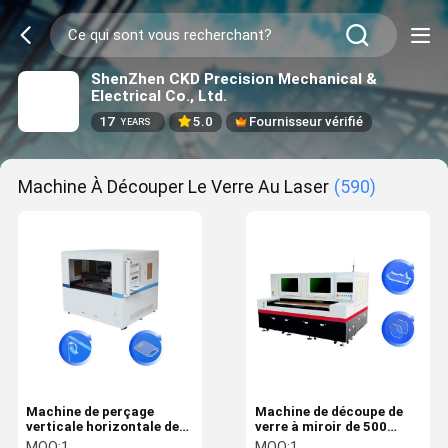
ShenZhen CKD Precision Mechanical &
Electrical Co., Ltd.
17
5.0
Fournisseur vérifié
YEARS
Machine À Découper Le Verre Au Laser
(590)
Machine de perçage
Machine de découpe de
verticale horizontale de
verre à miroir de 500
verre
mm/s
MOQ:
1
MOQ:
1