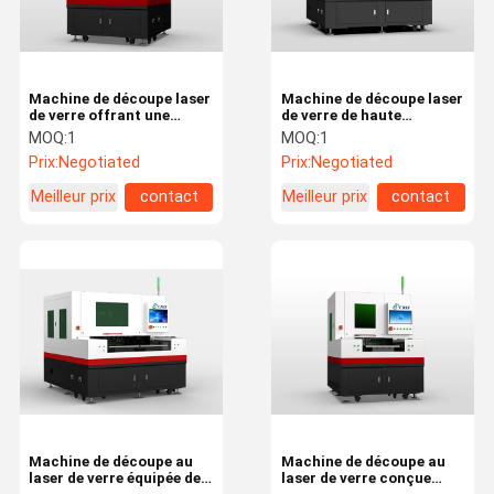
Machine de découpe laser
Machine de découpe laser
de verre offrant une
de verre de haute
maintenance facile et une
précision conçue pour
MOQ:
1
MOQ:
1
configuration rapide pour
effectuer des coupes
Prix:
Negotiated
Prix:
Negotiated
minimiser les temps
précises et propres sur
d'arrêt et maximiser
différents matériaux de
Meilleur prix
contact
Meilleur prix
contact
l'efficacité de la
verre
production
À La Maison
Produits
Vidéos
À Propos De
Nous
Machine de découpe au
Machine de découpe au
laser de verre équipée de
laser de verre conçue