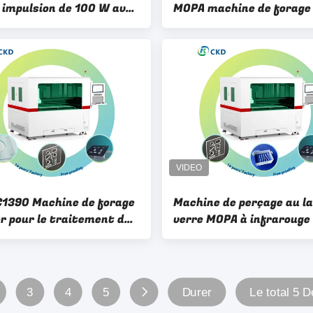
à impulsion de 100 W avec
MOPA machine de forage
e rouge coaxial et portée
laser en verre pour le fo
itement de 600 x 700
haute précision
1390 Machine de forage
Machine de perçage au la
er pour le traitement du
verre MOPA à infrarouge
e précision
W 1500 kg avec une prof
de mise au point de 250
3
4
5
Durer
Le total 5 