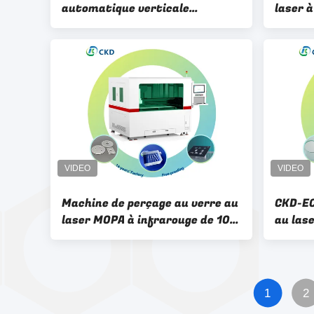
automatique verticale
laser 
ouvertes pour cuisinières à gaz
lumièr
de tra
mm
Machine de perçage au verre au
CKD-EC
laser MOPA à infrarouge de 100
au las
W avec vitesse de coupe
verre d
réglable de 0 à 600 mm/s
1
2