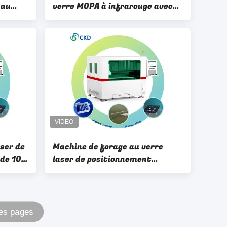
 au
verre MOPA à infrarouge avec
rage de
fréquence de répétition de 1 à
4000 kHz et lumière rouge
coaxial
ser de
Machine de forage au verre
 de 100
laser de positionnement
ondeur
personnalisé avec profondeur
-450 um
de mise au point 250-450um
Des pages