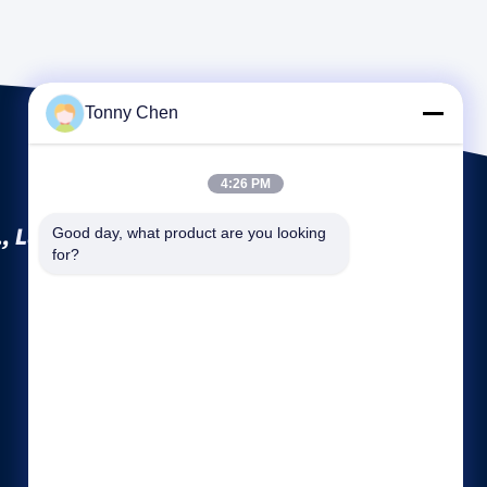
Tonny Chen
4:26 PM
, Ltd.
Good day, what product are you looking 
for?
Liens rapides
Profil de la société
Visite d'usine
Contrôle de la qualité
Plan du site