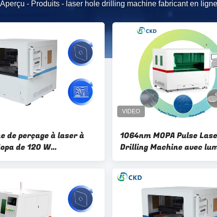
Aperçu
-
Produits
-
laser hole drilling machine fabricant en lign
e de perçage à laser à
1064nm MOPA Pulse Lase
Mopa de 120 W
Drilling Machine avec lu
00mm 800*1000mm
rouge coaxial et système
de travail
mouvement optique du v