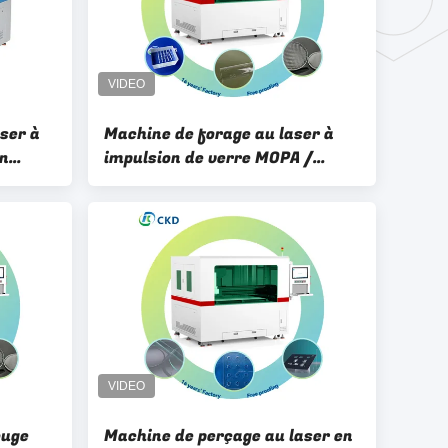
ser à
Machine de forage au laser à
on
impulsion de verre MOPA /
machine de forage au laser à
mm
haute capacité de charge au sol
ouge
Machine de perçage au laser en