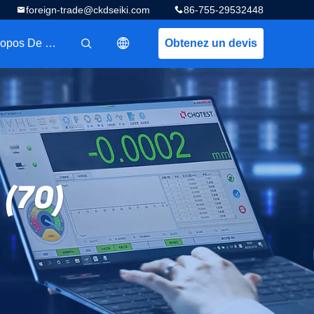
foreign-trade@ckdseiki.com
86-755-29532448
A Propos De Nous
Obtenez un devis
描述
 (70)