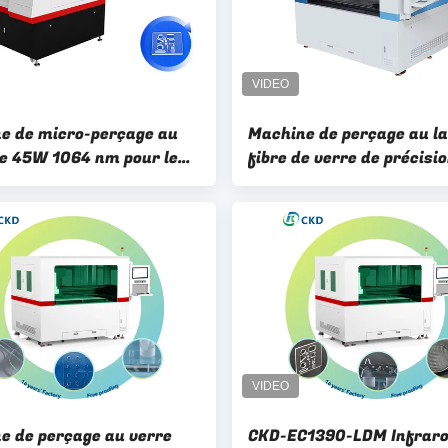
e de micro-perçage au
Machine de perçage au la
de 45W 1064 nm pour le
fibre de verre de précisi
120W 180W
1560mm*1750mm*1750
e de perçage au verre
CKD-EC1390-LDM Infrar