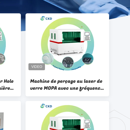
e
r Hole
Machine de perçage au laser de
mière
verre MOPA avec une fréquence
 de
de répétition de 1 à 4 000 kHz
erre