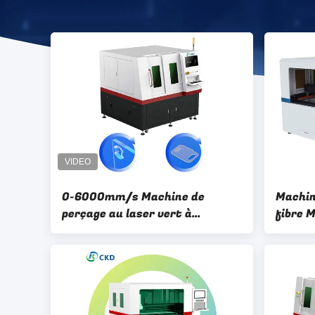
0-6000mm/s Machine de
Machin
perçage au laser vert à
fibre 
nanosecondes personnalisée
800*8
Taille 