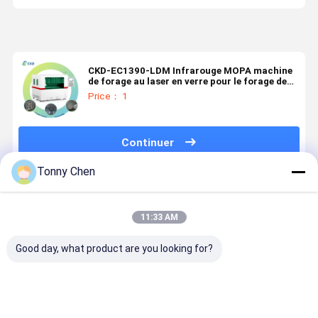
CKD-EC1390-LDM Infrarouge MOPA machine
de forage au laser en verre pour le forage de
haute précision
Price： 1
Continuer
Tonny Chen
Produits Recommandés
11:33 AM
Good day, what product are you looking for?
0-6000mm/s
Machine de
10W 30W 45W
Machine d
Machine de
micro-
machine de
perçage a
forage au
perçage au
forage au
laser de ve