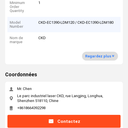
Minimum
1
Order
Quantity
Model
CKD-EC1390-LDM120 / CKD-EC1390-LDM180
Number
Nom de
CKD
marque
Regardez plus
Coordonnées
Mr. Chen
Le parc industriel laser CKD, rue Langjing, Longhua,
Shenzhen 518110, Chine
+8618664392298
Contactez