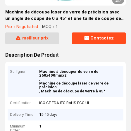
2
/
2
Machine de découpe laser de verre de précision avec
un angle de coupe de 0 à 45° et une taille de coupe de
260x400mmx2
Prix：Negotiated
MOQ：1
meilleur prix
Contactez
Description De Produit
Surligner
Machine à découper du verre de
260x400mmx2
,
Machine de découpe laser de verre de
précision
,
Machine de découpe de verre à 45°
Certification
ISO CE FDA IEC RoHS FCC UL
Delivery Time
15-45 days
Minimum
1
Order