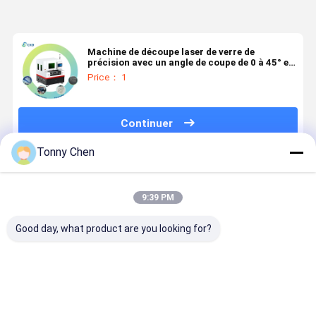
Machine de découpe laser de verre de
précision avec un angle de coupe de 0 à 45° et
une taille de coupe de 260x400mmx2
Price： 1
Continuer
Tonny Chen
Produits Recommandés
9:39 PM
Good day, what product are you looking for?
Machine de
Machine de
Machine de
Machine d
découpe de
découpe de
découpe de
découpe d
miroirs en
miroirs de
miroirs de
miroirs en
verre
verre conçue
verre
verre conç
intégrant des
pour la
optimisée
pour assur