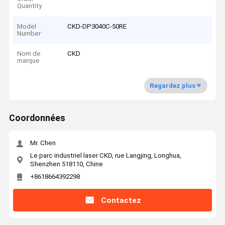
Quantity
Model
CKD-DP3040C-50RE
Number
Nom de
CKD
marque
Regardez plus
Coordonnées
Mr. Chen
Le parc industriel laser CKD, rue Langjing, Longhua,
Shenzhen 518110, Chine
+8618664392298
Contactez