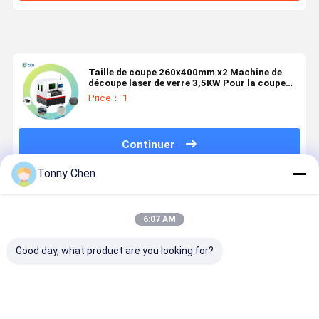
Taille de coupe 260x400mm x2 Machine de
découpe laser de verre 3,5KW Pour la coupe
industrielle
Price： 1
Continuer
Tonny Chen
Produits Recommandés
6:07 AM
Good day, what product are you looking for?
Machine de
Machine de
Machine de
Machine d
découpe de
découpe de
découpe de
découpe d
miroirs en
miroirs de
miroirs de
miroirs en