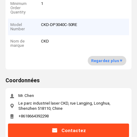
Minimum
1
Order
Quantity
Model
CKD-DP3040C-50RE
Number
Nom de
CKD
marque
Regardez plus
Coordonnées
Mr. Chen
Le parc industriel laser CKD, rue Langjing, Longhua,
Shenzhen 518110, Chine
+8618664392298
Contactez