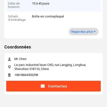
Délai de
15 à 45 jours
livraison
Détails
Boîte en contreplaqué
d'emballage
Regardez plus
Coordonnées
Mr. Chen
Le parc industriel laser CKD, rue Langjing, Longhua,
Shenzhen 518110, Chine
+8618664392298
Contactez