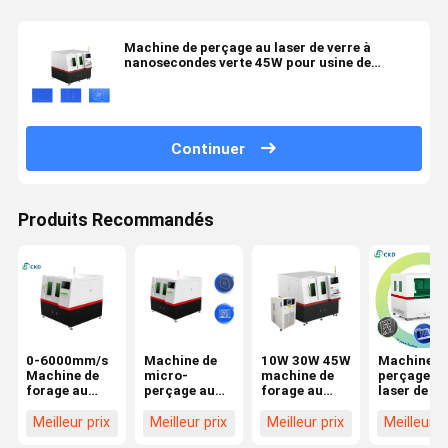
Machine de perçage au laser de verre à
nanosecondes verte 45W pour usine de
traitement du verre
Continuer
Produits Recommandés
0-6000mm/s
Machine de
10W 30W 45W
Machine d
Machine de
micro-
machine de
perçage a
forage au
perçage au
forage au
laser de ve
laser 45W
laser de 45W
laser 0,3-15
MOPA à
avec 2mJ
1064 nm pour
mm
infrarouge
Meilleur prix
Meilleur prix
Meilleur prix
Meilleur p
d'énergie
le verre
d'épaisseur
100 W 150