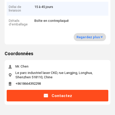
Délai de
15 à 45 jours
livraison
Détails
Boîte en contreplaqué
d'emballage
Regardez plus
Coordonnées
Mr. Chen
Le parc industriel laser CKD, rue Langjing, Longhua,
Shenzhen 518110, Chine
+8618664392298
Contactez