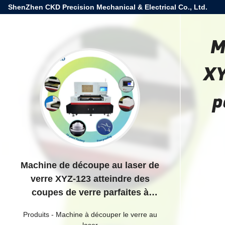
ShenZhen CKD Precision Mechanical & Electrical Co., Ltd.
M
XY
p
Machine de découpe au laser de
verre XYZ-123 atteindre des
coupes de verre parfaites à
chaque fois avec 10,6 μm 150W
Produits
-
Machine à découper le verre au
250W / 350W
laser