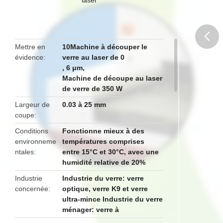
Mettre en
10Machine à découper le
évidence
verre au laser de 0
butto
,
6 μm
,
Machine de découpe au laser
de verre de 350 W
Largeur de
0.03 à 25 mm
coupe
Conditions
Fonctionne mieux à des
environneme
températures comprises
ntales
entre 15°C et 30°C, avec une
humidité relative de 20%
Industrie
Industrie du verre: verre
concernée
optique, verre K9 et verre
ultra-mince Industrie du verre
ménager: verre à