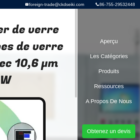
foreign-trade@ckdseiki.com
86-755-29532448
er de verre
es de verre
Aperçu
Les Catégories
vec 10,6 μm
Produits
0W
Ressources
A Propos De Nous
Obtenez un devis