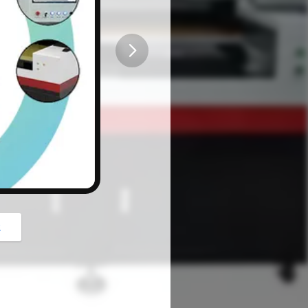
button
z