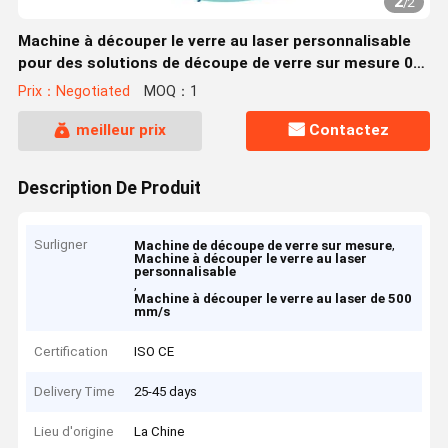
2
/
2
Machine à découper le verre au laser personnalisable
pour des solutions de découpe de verre sur mesure 0-
500 mm/s
Prix：Negotiated
MOQ：1
meilleur prix
Contactez
Description De Produit
Surligner
,
Machine de découpe de verre sur mesure
Machine à découper le verre au laser
personnalisable
,
Machine à découper le verre au laser de 500
mm/s
Certification
ISO CE
Delivery Time
25-45 days
Lieu d'origine
La Chine