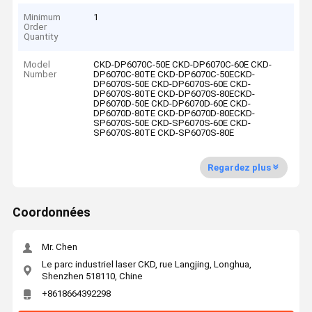
Minimum
1
Order
Quantity
Model
CKD-DP6070C-50E CKD-DP6070C-60E CKD-
Number
DP6070C-80TE CKD-DP6070C-50ECKD-
DP6070S-50E CKD-DP6070S-60E CKD-
DP6070S-80TE CKD-DP6070S-80ECKD-
DP6070D-50E CKD-DP6070D-60E CKD-
DP6070D-80TE CKD-DP6070D-80ECKD-
SP6070S-50E CKD-SP6070S-60E CKD-
SP6070S-80TE CKD-SP6070S-80E
Regardez plus
Coordonnées
Mr. Chen
Le parc industriel laser CKD, rue Langjing, Longhua,
Shenzhen 518110, Chine
+8618664392298