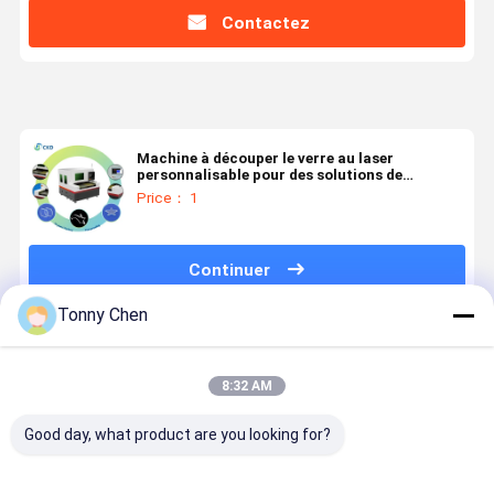
Contactez
Machine à découper le verre au laser
personnalisable pour des solutions de
découpe de verre sur mesure 0-500 mm/s
Price： 1
Continuer
Tonny Chen
Produits Recommandés
8:32 AM
Good day, what product are you looking for?