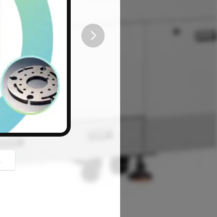
button
z