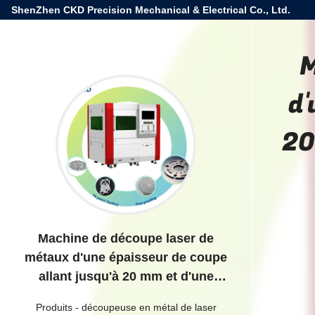
ShenZhen CKD Precision Mechanical & Electrical Co., Ltd.
M
d'
20
Machine de découpe laser de
métaux d'une épaisseur de coupe
allant jusqu'à 20 mm et d'une
vitesse de déplacement de 25
Produits
-
découpeuse en métal de laser
m/min