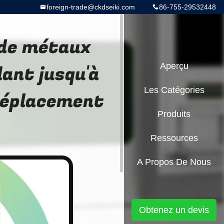
foreign-trade@ckdseiki.com
86-755-29532448
 de métaux
lant jusqu'à
Aperçu
Les Catégories
déplacement
Produits
Ressources
A Propos De Nous
Obtenez un devis