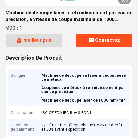
2
/
2
Machine de découpe laser à refroidissement par eau de
précision, à vitesse de coupe maximale de 1000
mm/min
MOQ：1
meilleur prix
Contactez
Description De Produit
Surligner
Machine de découpe au laser à découpeuse
de métaux
,
Coupeuse de métaux à refroidissement par
eau de précision
,
Machine de découpe laser de 1000 mm/min
Certification
ISO CE FDA IEC RoHS FCC UL
Conditions
T/T (transfert télégraphique), 50% de dépôt
de paiement
et 50% avant expédition