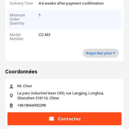
Delivery Time
4-6 weeks after payment confirmation
Minimum
1
Order
Quantity
Model
CC-M3
Number
Regardez plus
Coordonnées
Mr. Chen
Le parc industriel laser CKD, rue Langjing, Longhua,
Shenzhen 518110, Chine
+8618664392298
Contactez