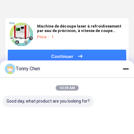
Machine de découpe laser à refroidissement
par eau de précision, à vitesse de coupe
maximale de 1000 mm/min
Price： 1
Continuer
Tonny Chen
Produits Recommandés
10:39 AM
Good day, what product are you looking for?
La machine
Couper sans
Machine de
Découvrez 
de découpe
effort à
découpe laser
découpe
au laser à
travers le
métallique de
rapide et
refroidissement
métal avec
pointe pour la
précise de