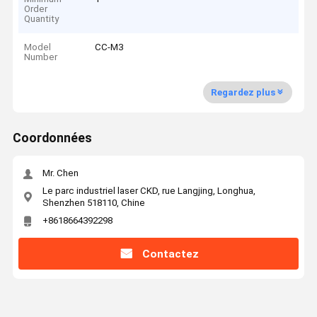
Order
Quantity
Model
CC-M3
Number
Regardez plus
Coordonnées
Mr. Chen
Le parc industriel laser CKD, rue Langjing, Longhua,
Shenzhen 518110, Chine
+8618664392298
Contactez