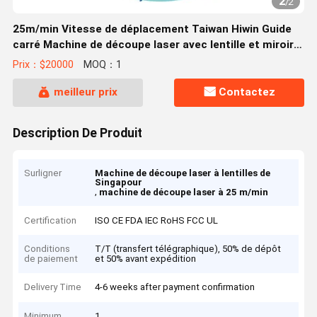
2
/
2
25m/min Vitesse de déplacement Taiwan Hiwin Guide
carré Machine de découpe laser avec lentille et miroir
de Singapour
Prix：$20000
MOQ：1
meilleur prix
Contactez
Description De Produit
Surligner
Machine de découpe laser à lentilles de
Singapour
,
machine de découpe laser à 25 m/min
Certification
ISO CE FDA IEC RoHS FCC UL
Conditions
T/T (transfert télégraphique), 50% de dépôt
de paiement
et 50% avant expédition
Delivery Time
4-6 weeks after payment confirmation
Minimum
1