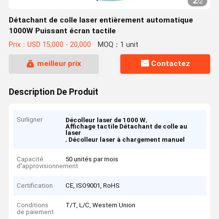
2
/
2
Détachant de colle laser entièrement automatique
1000W Puissant écran tactile
Prix：USD 15,000 - 20,000
MOQ：1 unit
meilleur prix
Contactez
Description De Produit
Surligner
,
Décolleur laser de 1000 W
Affichage tactile Détachant de colle au
laser
,
Décolleur laser à chargement manuel
Capacité
50 unités par mois
d'approvisionnement
Certification
CE, ISO9001, RoHS
Conditions
T/T, L/C, Western Union
de paiement