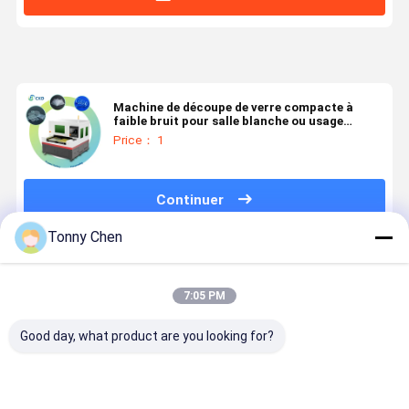
Machine de découpe de verre compacte à
faible bruit pour salle blanche ou usage
industriel
Price： 1
Continuer
Tonny Chen
Produits Recommandés
7:05 PM
Good day, what product are you looking for?
Machine de
Machine de
Machine de
Machine d
découpe laser
découpe laser
découpe laser
découpe a