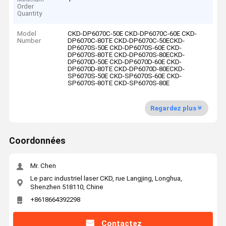
Order
Quantity
Model
CKD-DP6070C-50E CKD-DP6070C-60E CKD-
Number
DP6070C-80TE CKD-DP6070C-50ECKD-
DP6070S-50E CKD-DP6070S-60E CKD-
DP6070S-80TE CKD-DP6070S-80ECKD-
DP6070D-50E CKD-DP6070D-60E CKD-
DP6070D-80TE CKD-DP6070D-80ECKD-
SP6070S-50E CKD-SP6070S-60E CKD-
SP6070S-80TE CKD-SP6070S-80E
Regardez plus
Coordonnées
Mr. Chen
Le parc industriel laser CKD, rue Langjing, Longhua,
Shenzhen 518110, Chine
+8618664392298
Contactez