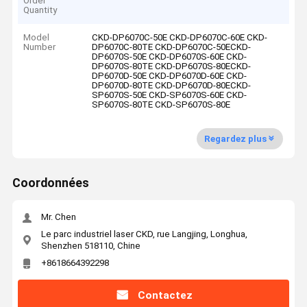
Order
Quantity
Model
CKD-DP6070C-50E CKD-DP6070C-60E CKD-
Number
DP6070C-80TE CKD-DP6070C-50ECKD-
DP6070S-50E CKD-DP6070S-60E CKD-
DP6070S-80TE CKD-DP6070S-80ECKD-
DP6070D-50E CKD-DP6070D-60E CKD-
DP6070D-80TE CKD-DP6070D-80ECKD-
SP6070S-50E CKD-SP6070S-60E CKD-
SP6070S-80TE CKD-SP6070S-80E
Regardez plus
Coordonnées
Mr. Chen
Le parc industriel laser CKD, rue Langjing, Longhua,
Shenzhen 518110, Chine
+8618664392298
Contactez