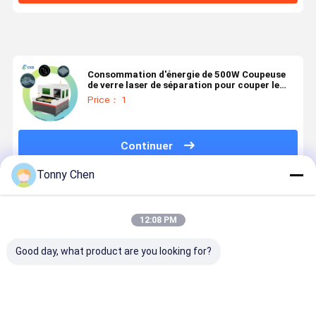
Consommation d'énergie de 500W Coupeuse
de verre laser de séparation pour couper le
verre fin du pare-brise de voiture
Price： 1
Continuer
Tonny Chen
Produits Recommandés
12:08 PM
Good day, what product are you looking for?
Machine de
Machine de
Machine de
Machine d
découpe laser
découpe laser
découpe laser
découpe a