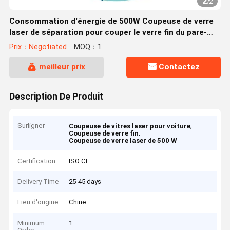
2
/
2
Consommation d'énergie de 500W Coupeuse de verre
laser de séparation pour couper le verre fin du pare-
brise de voiture
Prix：Negotiated
MOQ：1
meilleur prix
Contactez
Description De Produit
Surligner
,
Coupeuse de vitres laser pour voiture
,
Coupeuse de verre fin
Coupeuse de verre laser de 500 W
Certification
ISO CE
Delivery Time
25-45 days
Lieu d'origine
Chine
Minimum
1