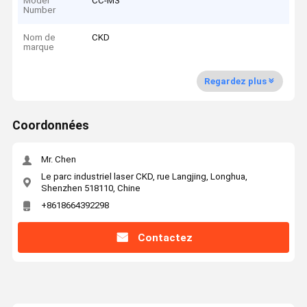
Model
CC-M3
Number
Nom de
CKD
marque
Regardez plus
Coordonnées
Mr. Chen
Le parc industriel laser CKD, rue Langjing, Longhua,
Shenzhen 518110, Chine
+8618664392298
Contactez