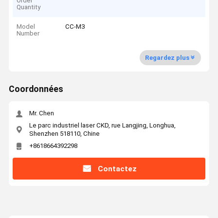
Order
Quantity
Model
CC-M3
Number
Regardez plus
Coordonnées
Mr. Chen
Le parc industriel laser CKD, rue Langjing, Longhua,
Shenzhen 518110, Chine
+8618664392298
Contactez