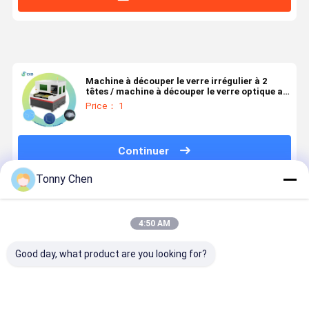
Machine à découper le verre irrégulier à 2
têtes / machine à découper le verre optique au
laser avec système de contrôle HTI
Price： 1
Continuer
Tonny Chen
Produits Recommandés
4:50 AM
Good day, what product are you looking for?
Machine de
Machine de
Machine de
Machine d
découpe laser
découpe laser
découpe laser
découpe a