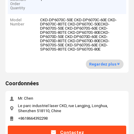
Order
Quantity
Model
CKD-DP6070C-50E CKD-DP6070C-60E CKD-
Number
DP6070C-80TE CKD-DP6070C-50ECKD-
DP6070S-50E CKD-DP6070S-60E CKD-
DP6070S-80TE CKD-DP6070S-80ECKD-
DP6070D-50E CKD-DP6070D-60E CKD-
DP6070D-80TE CKD-DP6070D-80ECKD-
SP6070S-50E CKD-SP6070S-60E CKD-
SP6070S-80TE CKD-SP6070S-80E
Regardez plus
Coordonnées
Mr. Chen
Le parc industriel laser CKD, rue Langjing, Longhua,
Shenzhen 518110, Chine
+8618664392298
Contactez