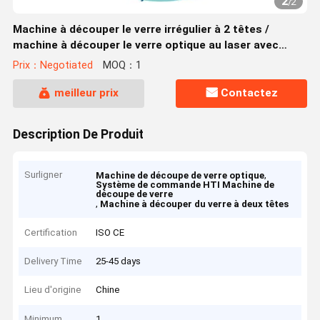
2
/
2
Machine à découper le verre irrégulier à 2 têtes /
machine à découper le verre optique au laser avec
système de contrôle HTI
Prix：Negotiated
MOQ：1
meilleur prix
Contactez
Description De Produit
Surligner
,
Machine de découpe de verre optique
Système de commande HTI Machine de
découpe de verre
,
Machine à découper du verre à deux têtes
Certification
ISO CE
Delivery Time
25-45 days
Lieu d'origine
Chine
Minimum
1