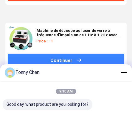
Machine de découpe au laser de verre à
fréquence d'impulsion de 1 Hz à 1 kHz avec
contrôle HTI
Price： 1
Continuer
Tonny Chen
Produits Recommandés
9:10 AM
Good day, what product are you looking for?
Machine de
Machine de
Machine de
Machine d
découpe laser
découpe laser
découpe laser
découpe a
de verre
de verre de
de verre
laser de ve