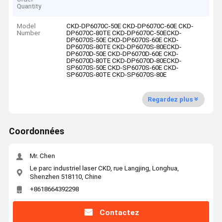
Quantity
Model
CKD-DP6070C-50E CKD-DP6070C-60E CKD-
Number
DP6070C-80TE CKD-DP6070C-50ECKD-
DP6070S-50E CKD-DP6070S-60E CKD-
DP6070S-80TE CKD-DP6070S-80ECKD-
DP6070D-50E CKD-DP6070D-60E CKD-
DP6070D-80TE CKD-DP6070D-80ECKD-
SP6070S-50E CKD-SP6070S-60E CKD-
SP6070S-80TE CKD-SP6070S-80E
Regardez plus
Coordonnées
Mr. Chen
Le parc industriel laser CKD, rue Langjing, Longhua,
Shenzhen 518110, Chine
+8618664392298
Contactez