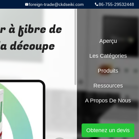
foreign-trade@ckdseiki.com
86-755-29532448
r à fibre de
la découpe
Aperçu
Les Catégories
Produits
Ressources
A Propos De Nous
Obtenez un devis