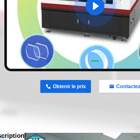
n
Obtenir le prix
Contacte
cription