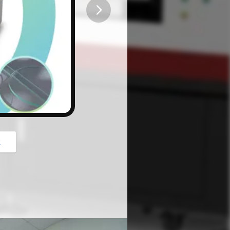
button
z