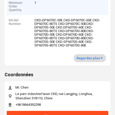
Minimum
1
Order
Quantity
Model
CKD-DP6070C-50E CKD-DP6070C-60E CKD-
Number
DP6070C-80TE CKD-DP6070C-50ECKD-
DP6070S-50E CKD-DP6070S-60E CKD-
DP6070S-80TE CKD-DP6070S-80ECKD-
DP6070D-50E CKD-DP6070D-60E CKD-
DP6070D-80TE CKD-DP6070D-80ECKD-
SP6070S-50E CKD-SP6070S-60E CKD-
SP6070S-80TE CKD-SP6070S-80E
Regardez plus
Coordonnées
Mr. Chen
Le parc industriel laser CKD, rue Langjing, Longhua,
Shenzhen 518110, Chine
+8618664392298