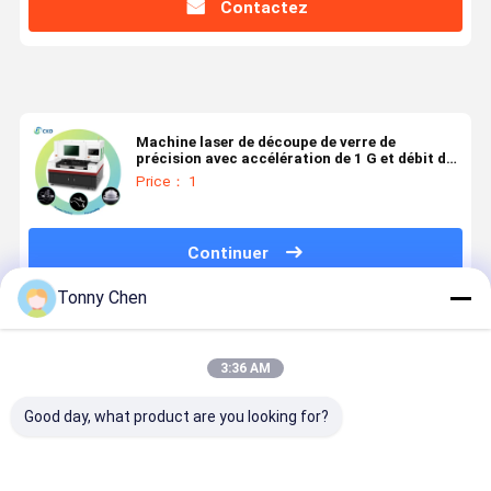
Contactez
Machine laser de découpe de verre de
précision avec accélération de 1 G et débit de
coupe minimum ≤ 5 μm
Price： 1
Continuer
Tonny Chen
Produits Recommandés
3:36 AM
Good day, what product are you looking for?
Machine de
Machine de
Machine de
Machine d