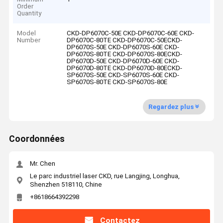
Order
Quantity
Model
CKD-DP6070C-50E CKD-DP6070C-60E CKD-
Number
DP6070C-80TE CKD-DP6070C-50ECKD-
DP6070S-50E CKD-DP6070S-60E CKD-
DP6070S-80TE CKD-DP6070S-80ECKD-
DP6070D-50E CKD-DP6070D-60E CKD-
DP6070D-80TE CKD-DP6070D-80ECKD-
SP6070S-50E CKD-SP6070S-60E CKD-
SP6070S-80TE CKD-SP6070S-80E
Regardez plus
Coordonnées
Mr. Chen
Le parc industriel laser CKD, rue Langjing, Longhua,
Shenzhen 518110, Chine
+8618664392298
Contactez