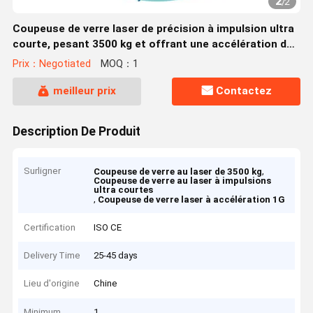
2
/
2
Coupeuse de verre laser de précision à impulsion ultra
courte, pesant 3500 kg et offrant une accélération de
1G
Prix：Negotiated
MOQ：1
meilleur prix
Contactez
Description De Produit
Surligner
,
Coupeuse de verre au laser de 3500 kg
Coupeuse de verre au laser à impulsions
ultra courtes
,
Coupeuse de verre laser à accélération 1G
Certification
ISO CE
Delivery Time
25-45 days
Lieu d'origine
Chine
Minimum
1