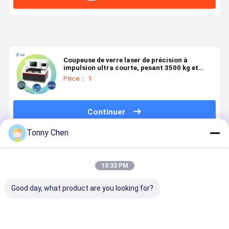
Coupeuse de verre laser de précision à
impulsion ultra courte, pesant 3500 kg et
offrant une accélération de 1G
Price： 1
Continuer
Tonny Chen
Produits Recommandés
10:33 PM
Good day, what product are you looking for?
Machine de
Machine de
Machine de
Machine d
découpe laser
découpe laser
découpe laser
découpe a