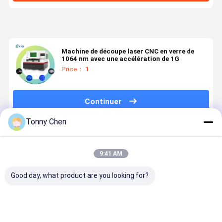
Machine de découpe laser CNC en verre de
1064 nm avec une accélération de 1G
Price： 1
Continuer
Tonny Chen
Produits Recommandés
9:41 AM
Good day, what product are you looking for?
Machine de
Machine de
Machine de
Machine d
découpe laser
découpe laser
découpe laser
découpe a
de verre
de verre de
de verre
laser de ve