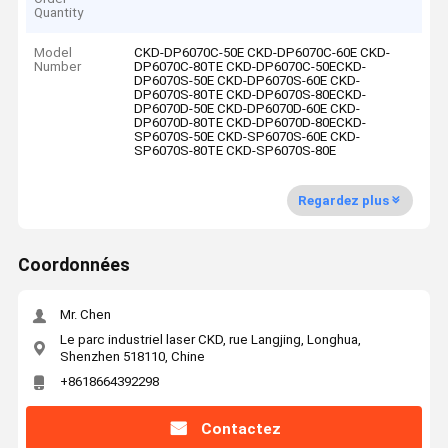
Quantity
Model
CKD-DP6070C-50E CKD-DP6070C-60E CKD-
Number
DP6070C-80TE CKD-DP6070C-50ECKD-
DP6070S-50E CKD-DP6070S-60E CKD-
DP6070S-80TE CKD-DP6070S-80ECKD-
DP6070D-50E CKD-DP6070D-60E CKD-
DP6070D-80TE CKD-DP6070D-80ECKD-
SP6070S-50E CKD-SP6070S-60E CKD-
SP6070S-80TE CKD-SP6070S-80E
Regardez plus
Coordonnées
Mr. Chen
Le parc industriel laser CKD, rue Langjing, Longhua,
Shenzhen 518110, Chine
+8618664392298
Contactez