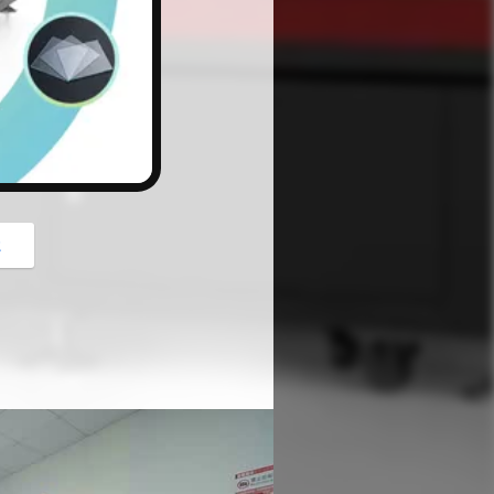
button
z