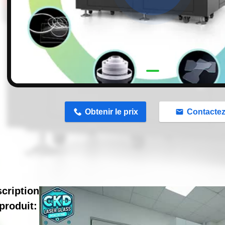
n
Obtenir le prix
Contacte
cription
produit: