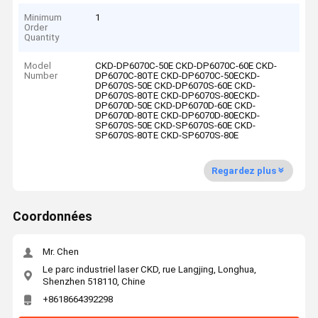
Minimum
1
Order
Quantity
Model
CKD-DP6070C-50E CKD-DP6070C-60E CKD-
Number
DP6070C-80TE CKD-DP6070C-50ECKD-
DP6070S-50E CKD-DP6070S-60E CKD-
DP6070S-80TE CKD-DP6070S-80ECKD-
DP6070D-50E CKD-DP6070D-60E CKD-
DP6070D-80TE CKD-DP6070D-80ECKD-
SP6070S-50E CKD-SP6070S-60E CKD-
SP6070S-80TE CKD-SP6070S-80E
Regardez plus
Coordonnées
Mr. Chen
Le parc industriel laser CKD, rue Langjing, Longhua,
Shenzhen 518110, Chine
+8618664392298