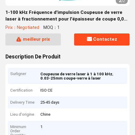
2
/
2
1-100 kHz Fréquence d'impulsion Coupeuse de verre
laser à fractionnement pour l'épaisseur de coupe 0,03-
25 mm
Prix：Negotiated
MOQ：1
meilleur prix
Contactez
Description De Produit
Surligner
,
Coupeuse de verre laser à 1 à 100 kHz
0.03-25mm coupe-verre à laser
Certification
ISO CE
Delivery Time
25-45 days
Lieu d'origine
Chine
Minimum
1
Order