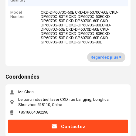
Quantity
Model
CKD-DP6070C-50E CKD-DP6070C-60E CKD-
Number
DP6070C-80TE CKD-DP6070C-50ECKD-
DP6070S-50E CKD-DP6070S-60E CKD-
DP6070S-80TE CKD-DP6070S-80ECKD-
DP6070D-50E CKD-DP6070D-60E CKD-
DP6070D-80TE CKD-DP6070D-80ECKD-
SP6070S-50E CKD-SP6070S-60E CKD-
SP6070S-80TE CKD-SP6070S-80E
Regardez plus
Coordonnées
Mr. Chen
Le parc industriel laser CKD, rue Langjing, Longhua,
Shenzhen 518110, Chine
+8618664392298
Contactez