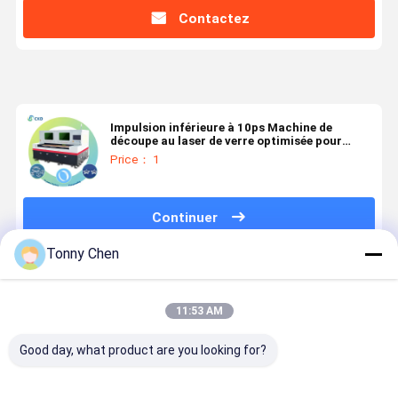
Contactez
Impulsion inférieure à 10ps Machine de
découpe au laser de verre optimisée pour
0,03-25mm
Price： 1
Continuer
Tonny Chen
Produits Recommandés
11:53 AM
Good day, what product are you looking for?