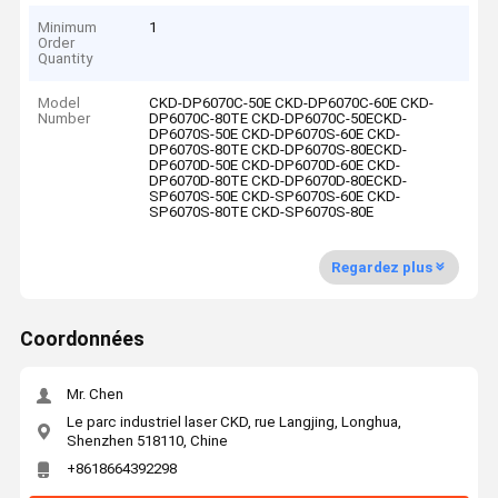
Minimum
1
Order
Quantity
Model
CKD-DP6070C-50E CKD-DP6070C-60E CKD-
Number
DP6070C-80TE CKD-DP6070C-50ECKD-
DP6070S-50E CKD-DP6070S-60E CKD-
DP6070S-80TE CKD-DP6070S-80ECKD-
DP6070D-50E CKD-DP6070D-60E CKD-
DP6070D-80TE CKD-DP6070D-80ECKD-
SP6070S-50E CKD-SP6070S-60E CKD-
SP6070S-80TE CKD-SP6070S-80E
Regardez plus
Coordonnées
Mr. Chen
Le parc industriel laser CKD, rue Langjing, Longhua,
Shenzhen 518110, Chine
+8618664392298