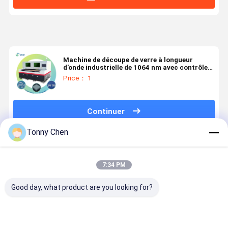
Machine de découpe de verre à longueur
d'onde industrielle de 1064 nm avec contrôle
HTI
Price： 1
Continuer
Tonny Chen
Produits Recommandés
7:34 PM
Good day, what product are you looking for?
Machine de
Machine de
Machine de
Machine d
découpe laser
découpe laser
découpe laser
découpe a