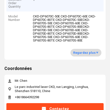
Order
Quantity
Model
CKD-DP6070C-50E CKD-DP6070C-60E CKD-
Number
DP6070C-80TE CKD-DP6070C-50ECKD-
DP6070S-50E CKD-DP6070S-60E CKD-
DP6070S-80TE CKD-DP6070S-80ECKD-
DP6070D-50E CKD-DP6070D-60E CKD-
DP6070D-80TE CKD-DP6070D-80ECKD-
SP6070S-50E CKD-SP6070S-60E CKD-
SP6070S-80TE CKD-SP6070S-80E
Regardez plus
Coordonnées
Mr. Chen
Le parc industriel laser CKD, rue Langjing, Longhua,
Shenzhen 518110, Chine
+8618664392298
Contactez