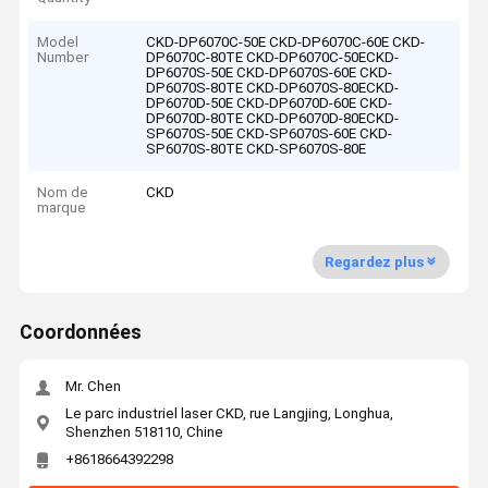
Model
CKD-DP6070C-50E CKD-DP6070C-60E CKD-
Number
DP6070C-80TE CKD-DP6070C-50ECKD-
DP6070S-50E CKD-DP6070S-60E CKD-
DP6070S-80TE CKD-DP6070S-80ECKD-
DP6070D-50E CKD-DP6070D-60E CKD-
DP6070D-80TE CKD-DP6070D-80ECKD-
SP6070S-50E CKD-SP6070S-60E CKD-
SP6070S-80TE CKD-SP6070S-80E
Nom de
CKD
marque
Regardez plus
Coordonnées
Mr. Chen
Le parc industriel laser CKD, rue Langjing, Longhua,
Shenzhen 518110, Chine
+8618664392298