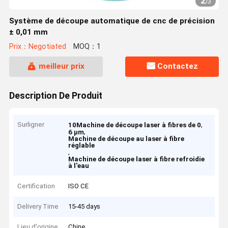
2
/
3
Système de découpe automatique de cnc de précision
± 0,01 mm
Prix：Negotiated
MOQ：1
meilleur prix
Contactez
Description De Produit
Surligner
,
10Machine de découpe laser à fibres de 0
,
6 μm
Machine de découpe au laser à fibre
réglable
,
Machine de découpe laser à fibre refroidie
à l'eau
Certification
ISO CE
Delivery Time
15-45 days
Lieu d'origine
Chine