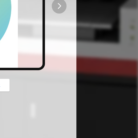
button
z