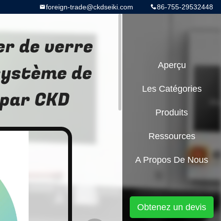
foreign-trade@ckdseiki.com
86-755-29532448
er de verre
système de
Aperçu
Les Catégories
 par CKD
Produits
Ressources
A Propos De Nous
Obtenez un devis