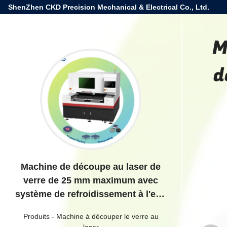
ShenZhen CKD Precision Mechanical & Electrical Co., Ltd.
M
d
Machine de découpe au laser de
verre de 25 mm maximum avec
système de refroidissement à l'eau
par CKD
Produits
-
Machine à découper le verre au
laser