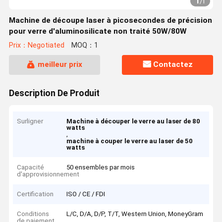
1
/
1
Machine de découpe laser à picosecondes de précision
pour verre d'aluminosilicate non traité 50W/80W
Prix：Negotiated
MOQ：1
meilleur prix
Contactez
Description De Produit
Surligner
Machine à découper le verre au laser de 80
watts
,
machine à couper le verre au laser de 50
watts
Capacité
50 ensembles par mois
d'approvisionnement
Certification
ISO / CE / FDI
Conditions
L/C, D/A, D/P, T/T, Western Union, MoneyGram
de paiement