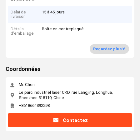
Délai de
15 à 45 jours
livraison
Détails
Boîte en contreplaqué
d'emballage
Regardez plus
Coordonnées
Mr. Chen
Le parc industriel laser CKD, rue Langjing, Longhua,
Shenzhen 518110, Chine
+8618664392298
Contactez