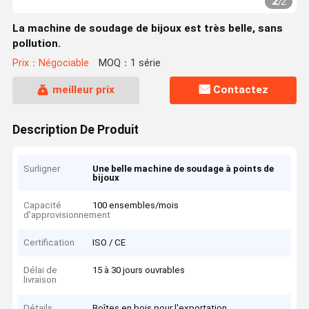
2
/
2
La machine de soudage de bijoux est très belle, sans
pollution.
Prix：Négociable
MOQ：1 série
meilleur prix
Contactez
Description De Produit
Surligner
Une belle machine de soudage à points de
bijoux
Capacité
100 ensembles/mois
d'approvisionnement
Certification
ISO / CE
Délai de
15 à 30 jours ouvrables
livraison
Détails
Boîtes en bois pour l'exportation