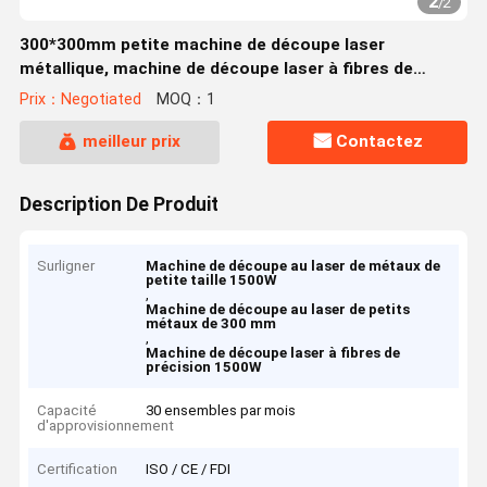
2
/
2
300*300mm petite machine de découpe laser
métallique, machine de découpe laser à fibres de
précision 1500W
Prix：Negotiated
MOQ：1
meilleur prix
Contactez
Description De Produit
Surligner
Machine de découpe au laser de métaux de
petite taille 1500W
,
Machine de découpe au laser de petits
métaux de 300 mm
,
Machine de découpe laser à fibres de
précision 1500W
Capacité
30 ensembles par mois
d'approvisionnement
Certification
ISO / CE / FDI