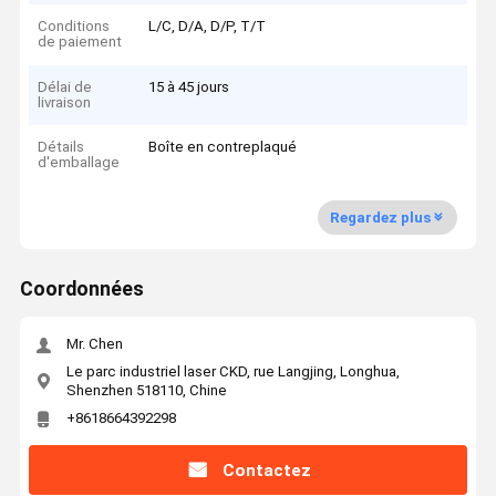
Conditions
L/C, D/A, D/P, T/T
de paiement
Délai de
15 à 45 jours
livraison
Détails
Boîte en contreplaqué
d'emballage
Regardez plus
Coordonnées
Mr. Chen
Le parc industriel laser CKD, rue Langjing, Longhua,
Shenzhen 518110, Chine
+8618664392298
Contactez