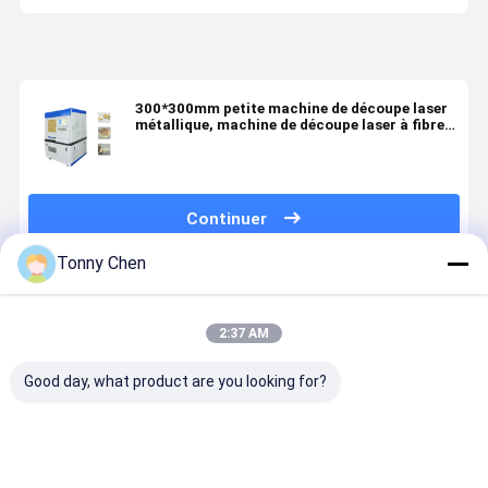
300*300mm petite machine de découpe laser
métallique, machine de découpe laser à fibres
de précision 1500W
Continuer
Tonny Chen
Produits Recommandés
2:37 AM
Good day, what product are you looking for?
La machine
Couper sans
Machine de
Découvrez 
de découpe
effort à
découpe laser
découpe
au laser à
travers le
métallique de
rapide et