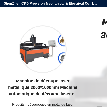
ShenZhen CKD Precision Mechanical & Electrical Co., Ltd.
M
3
Machine de découpe laser
métallique 3000*1600mm Machine
automatique de découpe laser en
aluminium
Produits
-
découpeuse en métal de laser