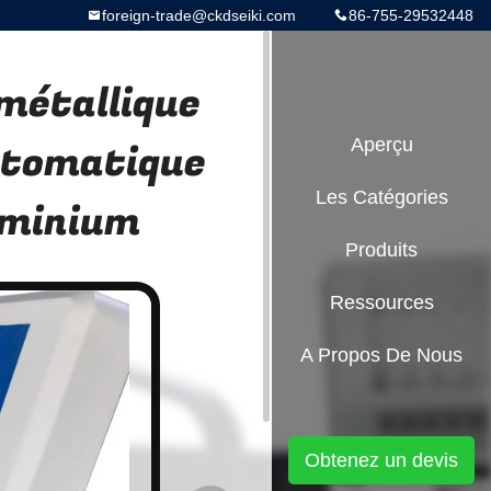
foreign-trade@ckdseiki.com
86-755-29532448
métallique
tomatique
Aperçu
Les Catégories
uminium
Produits
Ressources
A Propos De Nous
Obtenez un devis