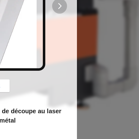
button
z
 de découpe au laser
 métal