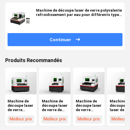
Machine de découpe laser de verre polyvalente
refroidissement par eau pour différents types
de verre
Continuer
Produits Recommandés
Machine de
Machine de
Machine de
Machine d
découpe laser
découpe laser
découpe laser
découpe a
de verre
de verre de
de verre
laser de ve
conçue pour
haute
adaptée à la
conçue po
réduire au
précision
découpe de
améliorer
Meilleur prix
Meilleur prix
Meilleur prix
Meilleur p
minimum les
idéale pour
verre trempé,
l'efficacité
zones
couper des
de verre
la product