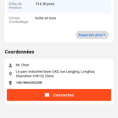
Délai de
15 à 30 jours
livraison
Détails
boîte en bois
d'emballage
Regardez plus
Coordonnées
Mr. Chen
Le parc industriel laser CKD, rue Langjing, Longhua,
Shenzhen 518110, Chine
+8618664392298
Contactez