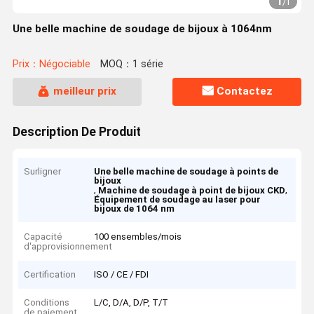
1
/
1
Une belle machine de soudage de bijoux à 1064nm
Prix：Négociable
MOQ：1 série
meilleur prix
Contactez
Description De Produit
Surligner
Une belle machine de soudage à points de
bijoux
,
,
Machine de soudage à point de bijoux CKD
Équipement de soudage au laser pour
bijoux de 1064 nm
Capacité
100 ensembles/mois
d'approvisionnement
Certification
ISO / CE / FDI
Conditions
L/C, D/A, D/P, T/T
de paiement