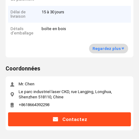
Délai de
15 à 30 jours
livraison
Détails
boîte en bois
d'emballage
Regardez plus
Coordonnées
Mr. Chen
Le parc industriel laser CKD, rue Langjing, Longhua,
Shenzhen 518110, Chine
+8618664392298
Contactez