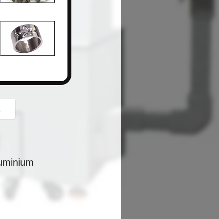
button
z
luminium