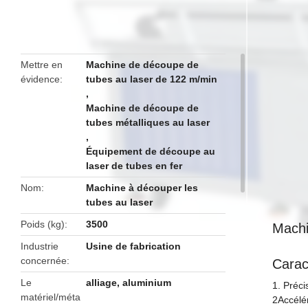
butto
Mettre en
Machine de découpe de
évidence
tubes au laser de 122 m/min
,
Machine de découpe de
tubes métalliques au laser
,
Équipement de découpe au
laser de tubes en fer
Nom
Machine à découper les
tubes au laser
Poids (kg)
3500
Machi
Industrie
Usine de fabrication
concernée
Carac
Le
alliage, aluminium
1. Préc
matériel/méta
2Accélé