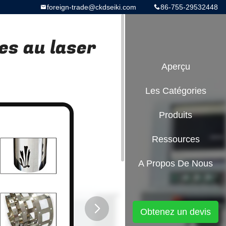
foreign-trade@ckdseiki.com
86-755-29532448
es au laser
Aperçu
Les Catégories
Produits
Ressources
A Propos De Nous
Obtenez un devis