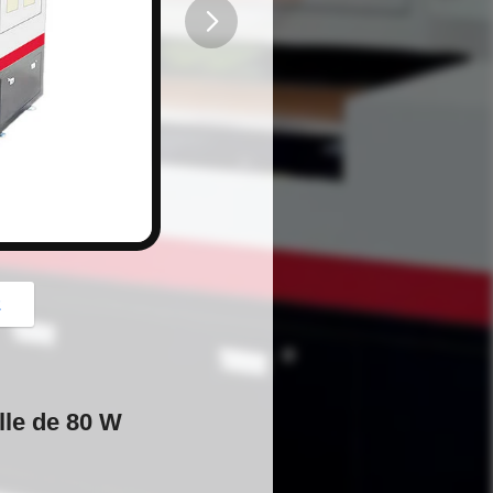
button
z
lle de 80 W