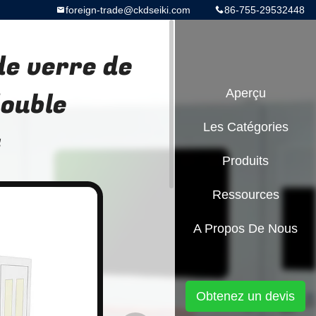
foreign-trade@ckdseiki.com
86-755-29532448
de verre de
double
Aperçu
Les Catégories
t
Produits
Ressources
A Propos De Nous
Obtenez un devis